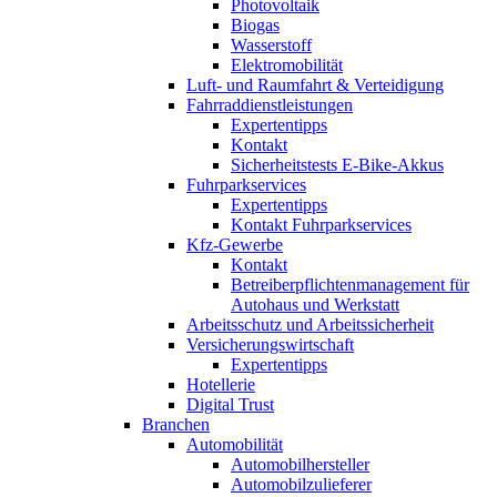
Photovoltaik
Biogas
Wasserstoff
Elektromobilität
Luft- und Raumfahrt & Verteidigung
Fahrraddienstleistungen
Expertentipps
Kontakt
Sicherheitstests E-Bike-Akkus
Fuhrparkservices
Expertentipps
Kontakt Fuhrparkservices
Kfz-Gewerbe
Kontakt
Betreiberpflichtenmanagement für
Autohaus und Werkstatt
Arbeitsschutz und Arbeitssicherheit
Versicherungswirtschaft
Expertentipps
Hotellerie
Digital Trust
Branchen
Automobilität
Automobilhersteller
Automobilzulieferer