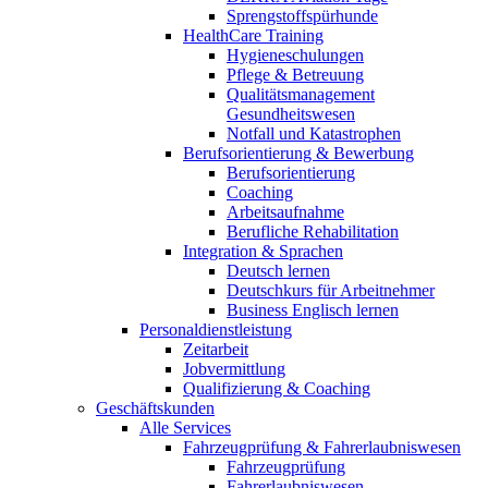
Sprengstoffspürhunde
HealthCare Training
Hygieneschulungen
Pflege & Betreuung
Qualitätsmanagement
Gesundheitswesen
Notfall und Katastrophen
Berufsorientierung & Bewerbung
Berufsorientierung
Coaching
Arbeitsaufnahme
Berufliche Rehabilitation
Integration & Sprachen
Deutsch lernen
Deutschkurs für Arbeitnehmer
Business Englisch lernen
Personaldienstleistung
Zeitarbeit
Jobvermittlung
Qualifizierung & Coaching
Geschäftskunden
Alle Services
Fahrzeugprüfung & Fahrerlaubniswesen
Fahrzeugprüfung
Fahrerlaubniswesen