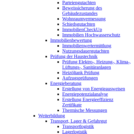
Parteiengutachten
Beweissicherung des
Gebäudezustandes
Wohnraumvermessung
Schiedsgutachten
ImmobilienCheckUp
Immobilien Hochwasserschutz
Immobilienbewertung
Immobilienwertermittlung
Nutzungsdauergutachten
Prüfung der Haustechnik
Prüfung Elektro-, Heizung-, Klima-,
Lüftungs-, Sanitäranlagen
Heizöltank Prüfung
Aufzugsprüfungen
Energieberatung
Erstellung von Energieausweisen
Energiepotenzialanalyse
Erstellung Energieeffizienz
Zertifikate
Thermische Messungen
Weiterbildung
Transport, Lager & Gefahrgut
Transportlogistik
Lagerlogistik