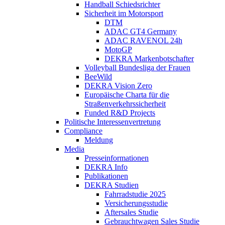
Handball Schiedsrichter
Sicherheit im Motorsport
DTM
ADAC GT4 Germany
ADAC RAVENOL 24h
MotoGP
DEKRA Markenbotschafter
Volleyball Bundesliga der Frauen
BeeWild
DEKRA Vision Zero
Europäische Charta für die
Straßenverkehrssicherheit
Funded R&D Projects
Politische Interessenvertretung
Compliance
Meldung
Media
Presseinformationen
DEKRA Info
Publikationen
DEKRA Studien
Fahrradstudie 2025
Versicherungsstudie
Aftersales Studie
Gebrauchtwagen Sales Studie