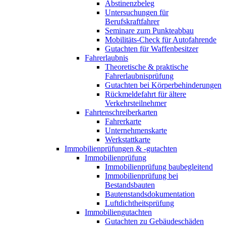
Abstinenzbeleg
Untersuchungen für
Berufskraftfahrer
Seminare zum Punkteabbau
Mobilitäts-Check für Autofahrende
Gutachten für Waffenbesitzer
Fahrerlaubnis
Theoretische & praktische
Fahrerlaubnisprüfung
Gutachten bei Körperbehinderungen
Rückmeldefahrt für ältere
Verkehrsteilnehmer
Fahrtenschreiberkarten
Fahrerkarte
Unternehmenskarte
Werkstattkarte
Immobilienprüfungen & -gutachten
Immobilienprüfung
Immobilienprüfung baubegleitend
Immobilienprüfung bei
Bestandsbauten
Bautenstandsdokumentation
Luftdichtheitsprüfung
Immobiliengutachten
Gutachten zu Gebäudeschäden