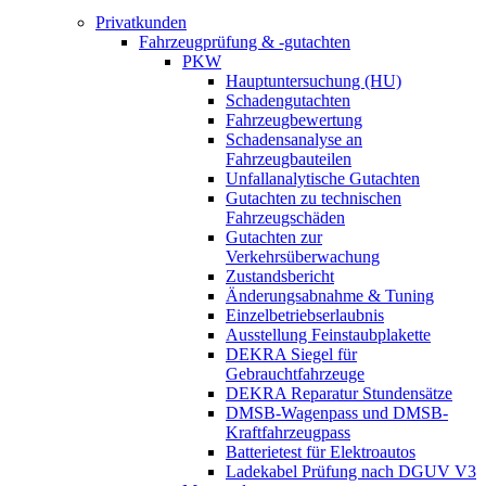
Privatkunden
Fahrzeugprüfung & -gutachten
PKW
Hauptuntersuchung (HU)
Schadengutachten
Fahrzeugbewertung
Schadensanalyse an
Fahrzeugbauteilen
Unfallanalytische Gutachten
Gutachten zu technischen
Fahrzeugschäden
Gutachten zur
Verkehrsüberwachung
Zustandsbericht
Änderungsabnahme & Tuning
Einzelbetriebserlaubnis
Ausstellung Feinstaubplakette
DEKRA Siegel für
Gebrauchtfahrzeuge
DEKRA Reparatur Stundensätze
DMSB-Wagenpass und DMSB-
Kraftfahrzeugpass
Batterietest für Elektroautos
Ladekabel Prüfung nach DGUV V3