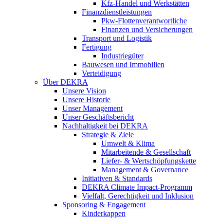
Kfz-Handel und Werkstätten
Finanzdienstleistungen
Pkw‑Flottenverantwortliche
Finanzen und Versicherungen
Transport und Logistik
Fertigung
Industriegüter
Bauwesen und Immobilien
Verteidigung
Über DEKRA
Unsere Vision
Unsere Historie
Unser Management
Unser Geschäftsbericht
Nachhaltigkeit bei DEKRA
Strategie & Ziele
Umwelt & Klima
Mitarbeitende & Gesellschaft
Liefer- & Wertschöpfungskette
Management & Governance
Initiativen & Standards
DEKRA Climate Impact-Programm
Vielfalt, Gerechtigkeit und Inklusion​
Sponsoring & Engagement
Kinderkappen