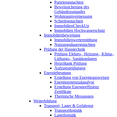
Parteiengutachten
Beweissicherung des
Gebäudezustandes
Wohnraumvermessung
Schiedsgutachten
ImmobilienCheckUp
Immobilien Hochwasserschutz
Immobilienbewertung
Immobilienwertermittlung
Nutzungsdauergutachten
Prüfung der Haustechnik
Prüfung Elektro-, Heizung-, Klima-,
Lüftungs-, Sanitäranlagen
Heizöltank Prüfung
Aufzugsprüfungen
Energieberatung
Erstellung von Energieausweisen
Energiepotenzialanalyse
Erstellung Energieeffizienz
Zertifikate
Thermische Messungen
Weiterbildung
Transport, Lager & Gefahrgut
Transportlogistik
Lagerlogistik