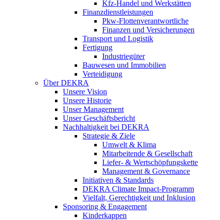
Kfz-Handel und Werkstätten
Finanzdienstleistungen
Pkw‑Flottenverantwortliche
Finanzen und Versicherungen
Transport und Logistik
Fertigung
Industriegüter
Bauwesen und Immobilien
Verteidigung
Über DEKRA
Unsere Vision
Unsere Historie
Unser Management
Unser Geschäftsbericht
Nachhaltigkeit bei DEKRA
Strategie & Ziele
Umwelt & Klima
Mitarbeitende & Gesellschaft
Liefer- & Wertschöpfungskette
Management & Governance
Initiativen & Standards
DEKRA Climate Impact-Programm
Vielfalt, Gerechtigkeit und Inklusion​
Sponsoring & Engagement
Kinderkappen