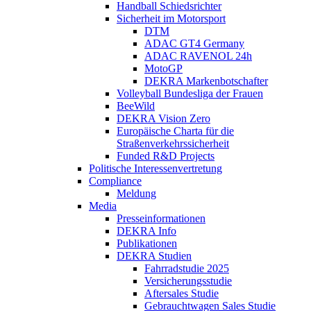
Handball Schiedsrichter
Sicherheit im Motorsport
DTM
ADAC GT4 Germany
ADAC RAVENOL 24h
MotoGP
DEKRA Markenbotschafter
Volleyball Bundesliga der Frauen
BeeWild
DEKRA Vision Zero
Europäische Charta für die
Straßenverkehrssicherheit
Funded R&D Projects
Politische Interessenvertretung
Compliance
Meldung
Media
Presseinformationen
DEKRA Info
Publikationen
DEKRA Studien
Fahrradstudie 2025
Versicherungsstudie
Aftersales Studie
Gebrauchtwagen Sales Studie