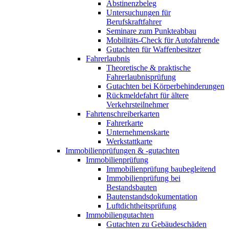
Abstinenzbeleg
Untersuchungen für
Berufskraftfahrer
Seminare zum Punkteabbau
Mobilitäts-Check für Autofahrende
Gutachten für Waffenbesitzer
Fahrerlaubnis
Theoretische & praktische
Fahrerlaubnisprüfung
Gutachten bei Körperbehinderungen
Rückmeldefahrt für ältere
Verkehrsteilnehmer
Fahrtenschreiberkarten
Fahrerkarte
Unternehmenskarte
Werkstattkarte
Immobilienprüfungen & -gutachten
Immobilienprüfung
Immobilienprüfung baubegleitend
Immobilienprüfung bei
Bestandsbauten
Bautenstandsdokumentation
Luftdichtheitsprüfung
Immobiliengutachten
Gutachten zu Gebäudeschäden