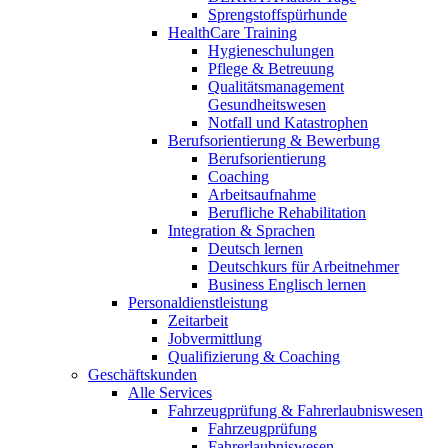
Sprengstoffspürhunde
HealthCare Training
Hygieneschulungen
Pflege & Betreuung
Qualitätsmanagement
Gesundheitswesen
Notfall und Katastrophen
Berufsorientierung & Bewerbung
Berufsorientierung
Coaching
Arbeitsaufnahme
Berufliche Rehabilitation
Integration & Sprachen
Deutsch lernen
Deutschkurs für Arbeitnehmer
Business Englisch lernen
Personaldienstleistung
Zeitarbeit
Jobvermittlung
Qualifizierung & Coaching
Geschäftskunden
Alle Services
Fahrzeugprüfung & Fahrerlaubniswesen
Fahrzeugprüfung
Fahrerlaubniswesen