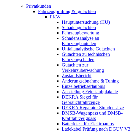
Privatkunden
Fahrzeugprüfung & -gutachten
PKW
Hauptuntersuchung (HU)
Schadengutachten
Fahrzeugbewertung
Schadensanalyse an
Fahrzeugbauteilen
Unfallanalytische Gutachten
Gutachten zu technischen
Fahrzeugschäden
Gutachten zur
Verkehrsüberwachung
Zustandsbericht
Änderungsabnahme & Tuning
Einzelbetriebserlaubnis
Ausstellung Feinstaubplakette
DEKRA Siegel für
Gebrauchtfahrzeuge
DEKRA Reparatur Stundensätze
DMSB-Wagenpass und DMSB-
Kraftfahrzeugpass
Batterietest für Elektroautos
Ladekabel Prüfung nach DGUV V3