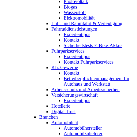
Photovoltaik
Biogas
Wasserstoff
Elektromobilität
Luft- und Raumfahrt & Verteidigung
Fahrraddienstleistungen
Expertentipps
Kontakt
Sicherheitstests E-Bike-Akkus
Fuhrparkservices
Expertentipps
Kontakt Fuhrparkservices
Kfz-Gewerbe
Kontakt
Betreiberpflichtenmanagement für
Autohaus und Werkstatt
Arbeitsschutz und Arbeitssicherheit
Versicherungswirtschaft
Expertentipps
Hotellerie
Digital Trust
Branchen
Automobilität
Automobilhersteller
Automobilzulieferer