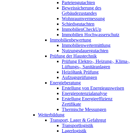
Parteiengutachten
Beweissicherung des
Gebäudezustandes
Wohnraumvermessung
Schiedsgutachten
ImmobilienCheckUp
Immobilien Hochwasserschutz
Immobilienbewertung
Immobilienwertermittlung
Nutzungsdauergutachten
Prüfung der Haustechnik
Prüfung Elektro-, Heizung-, Klima-,
Lüftungs-, Sanitäranlagen
Heizöltank Prüfung
Aufzugsprüfungen
Energieberatung
Erstellung von Energieausweisen
Energiepotenzialanalyse
Erstellung Energieeffizienz
Zertifikate
Thermische Messungen
Weiterbildung
Transport, Lager & Gefahrgut
Transportlogistik
Lagerlogistik