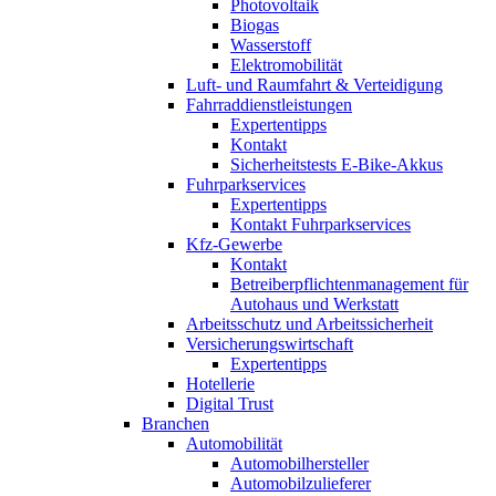
Photovoltaik
Biogas
Wasserstoff
Elektromobilität
Luft- und Raumfahrt & Verteidigung
Fahrraddienstleistungen
Expertentipps
Kontakt
Sicherheitstests E-Bike-Akkus
Fuhrparkservices
Expertentipps
Kontakt Fuhrparkservices
Kfz-Gewerbe
Kontakt
Betreiberpflichtenmanagement für
Autohaus und Werkstatt
Arbeitsschutz und Arbeitssicherheit
Versicherungswirtschaft
Expertentipps
Hotellerie
Digital Trust
Branchen
Automobilität
Automobilhersteller
Automobilzulieferer