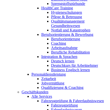
Sprengstoffspürhunde
HealthCare Training
Hygieneschulungen
Pflege & Betreuung
Qualitätsmanagement
Gesundheitswesen
Notfall und Katastrophen
Berufsorientierung & Bewerbung
Berufsorientierung
Coaching
Arbeitsaufnahme
Berufliche Rehabilitation
Integration & Sprachen
Deutsch lernen
Deutschkurs für Arbeitnehmer
Business Englisch lernen
Personaldienstleistung
Zeitarbeit
Jobvermittlung
Qualifizierung & Coaching
Geschäftskunden
Alle Services
Fahrzeugprüfung & Fahrerlaubniswesen
Fahrzeugprüfung
Fahrerlaubniswesen