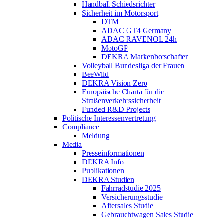
Handball Schiedsrichter
Sicherheit im Motorsport
DTM
ADAC GT4 Germany
ADAC RAVENOL 24h
MotoGP
DEKRA Markenbotschafter
Volleyball Bundesliga der Frauen
BeeWild
DEKRA Vision Zero
Europäische Charta für die
Straßenverkehrssicherheit
Funded R&D Projects
Politische Interessenvertretung
Compliance
Meldung
Media
Presseinformationen
DEKRA Info
Publikationen
DEKRA Studien
Fahrradstudie 2025
Versicherungsstudie
Aftersales Studie
Gebrauchtwagen Sales Studie