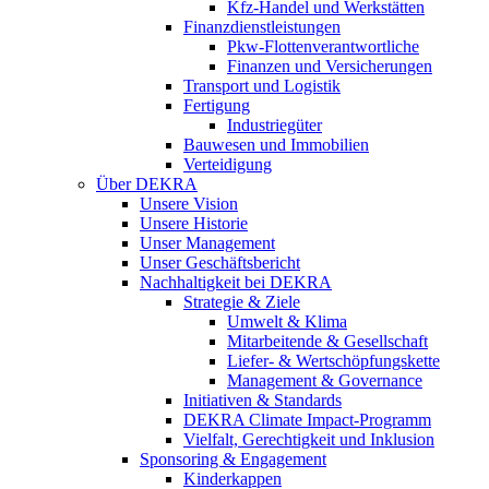
Kfz-Handel und Werkstätten
Finanzdienstleistungen
Pkw‑Flottenverantwortliche
Finanzen und Versicherungen
Transport und Logistik
Fertigung
Industriegüter
Bauwesen und Immobilien
Verteidigung
Über DEKRA
Unsere Vision
Unsere Historie
Unser Management
Unser Geschäftsbericht
Nachhaltigkeit bei DEKRA
Strategie & Ziele
Umwelt & Klima
Mitarbeitende & Gesellschaft
Liefer- & Wertschöpfungskette
Management & Governance
Initiativen & Standards
DEKRA Climate Impact-Programm
Vielfalt, Gerechtigkeit und Inklusion​
Sponsoring & Engagement
Kinderkappen