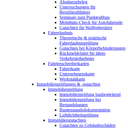
Abstinenzbeleg
Untersuchungen für
Berufskraftfahrer
Seminare zum Punkteabbau
Mobilitäts-Check für Autofahrende
Gutachten für Waffenbesitzer
Fahrerlaubnis
Theoretische & praktische
Fahrerlaubnisprüfung
Gutachten bei Körperbehinderungen
Rückmeldefahrt für ältere
Verkehrsteilnehmer
Fahrtenschreiberkarten
Fahrerkarte
Unternehmenskarte
Werkstattkarte
Immobilienprüfungen & -gutachten
Immobilienprüfung
Immobilienprüfung baubegleitend
Immobilienprüfung bei
Bestandsbauten
Bautenstandsdokumentation
Luftdichtheitsprüfung
Immobiliengutachten
Gutachten zu Gebäudeschäden