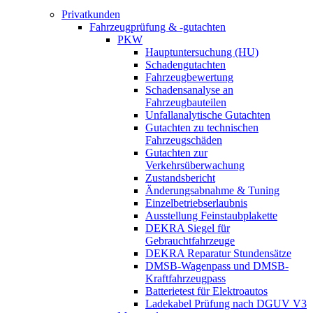
Privatkunden
Fahrzeugprüfung & -gutachten
PKW
Hauptuntersuchung (HU)
Schadengutachten
Fahrzeugbewertung
Schadensanalyse an
Fahrzeugbauteilen
Unfallanalytische Gutachten
Gutachten zu technischen
Fahrzeugschäden
Gutachten zur
Verkehrsüberwachung
Zustandsbericht
Änderungsabnahme & Tuning
Einzelbetriebserlaubnis
Ausstellung Feinstaubplakette
DEKRA Siegel für
Gebrauchtfahrzeuge
DEKRA Reparatur Stundensätze
DMSB-Wagenpass und DMSB-
Kraftfahrzeugpass
Batterietest für Elektroautos
Ladekabel Prüfung nach DGUV V3