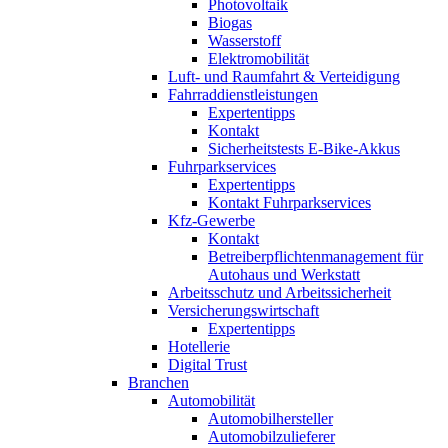
Photovoltaik
Biogas
Wasserstoff
Elektromobilität
Luft- und Raumfahrt & Verteidigung
Fahrraddienstleistungen
Expertentipps
Kontakt
Sicherheitstests E-Bike-Akkus
Fuhrparkservices
Expertentipps
Kontakt Fuhrparkservices
Kfz-Gewerbe
Kontakt
Betreiberpflichtenmanagement für
Autohaus und Werkstatt
Arbeitsschutz und Arbeitssicherheit
Versicherungswirtschaft
Expertentipps
Hotellerie
Digital Trust
Branchen
Automobilität
Automobilhersteller
Automobilzulieferer