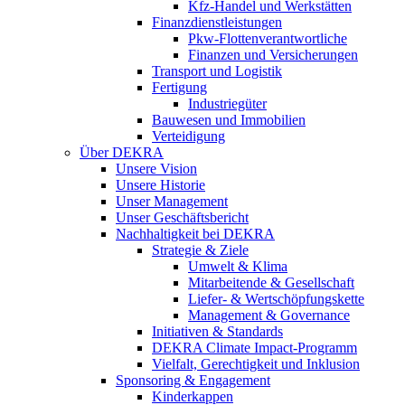
Kfz-Handel und Werkstätten
Finanzdienstleistungen
Pkw‑Flottenverantwortliche
Finanzen und Versicherungen
Transport und Logistik
Fertigung
Industriegüter
Bauwesen und Immobilien
Verteidigung
Über DEKRA
Unsere Vision
Unsere Historie
Unser Management
Unser Geschäftsbericht
Nachhaltigkeit bei DEKRA
Strategie & Ziele
Umwelt & Klima
Mitarbeitende & Gesellschaft
Liefer- & Wertschöpfungskette
Management & Governance
Initiativen & Standards
DEKRA Climate Impact-Programm
Vielfalt, Gerechtigkeit und Inklusion​
Sponsoring & Engagement
Kinderkappen