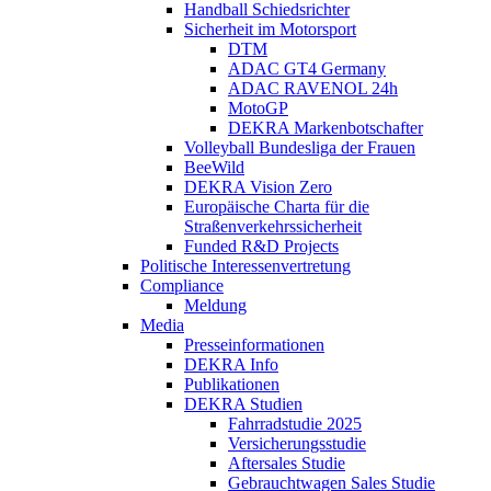
Handball Schiedsrichter
Sicherheit im Motorsport
DTM
ADAC GT4 Germany
ADAC RAVENOL 24h
MotoGP
DEKRA Markenbotschafter
Volleyball Bundesliga der Frauen
BeeWild
DEKRA Vision Zero
Europäische Charta für die
Straßenverkehrssicherheit
Funded R&D Projects
Politische Interessenvertretung
Compliance
Meldung
Media
Presseinformationen
DEKRA Info
Publikationen
DEKRA Studien
Fahrradstudie 2025
Versicherungsstudie
Aftersales Studie
Gebrauchtwagen Sales Studie