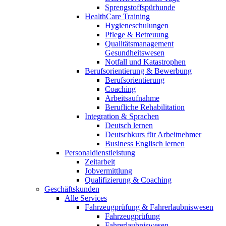
Sprengstoffspürhunde
HealthCare Training
Hygieneschulungen
Pflege & Betreuung
Qualitätsmanagement
Gesundheitswesen
Notfall und Katastrophen
Berufsorientierung & Bewerbung
Berufsorientierung
Coaching
Arbeitsaufnahme
Berufliche Rehabilitation
Integration & Sprachen
Deutsch lernen
Deutschkurs für Arbeitnehmer
Business Englisch lernen
Personaldienstleistung
Zeitarbeit
Jobvermittlung
Qualifizierung & Coaching
Geschäftskunden
Alle Services
Fahrzeugprüfung & Fahrerlaubniswesen
Fahrzeugprüfung
Fahrerlaubniswesen