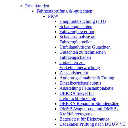
Privatkunden
Fahrzeugprüfung & -gutachten
PKW
Hauptuntersuchung (HU)
Schadengutachten
Fahrzeugbewertung
Schadensanalyse an
Fahrzeugbauteilen
Unfallanalytische Gutachten
Gutachten zu technischen
Fahrzeugschäden
Gutachten zur
Verkehrsüberwachung
Zustandsbericht
Änderungsabnahme & Tuning
Einzelbetriebserlaubnis
Ausstellung Feinstaubplakette
DEKRA Siegel für
Gebrauchtfahrzeuge
DEKRA Reparatur Stundensätze
DMSB-Wagenpass und DMSB-
Kraftfahrzeugpass
Batterietest für Elektroautos
Ladekabel Prüfung nach DGUV V3