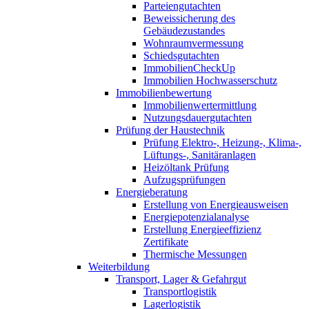
Parteiengutachten
Beweissicherung des
Gebäudezustandes
Wohnraumvermessung
Schiedsgutachten
ImmobilienCheckUp
Immobilien Hochwasserschutz
Immobilienbewertung
Immobilienwertermittlung
Nutzungsdauergutachten
Prüfung der Haustechnik
Prüfung Elektro-, Heizung-, Klima-,
Lüftungs-, Sanitäranlagen
Heizöltank Prüfung
Aufzugsprüfungen
Energieberatung
Erstellung von Energieausweisen
Energiepotenzialanalyse
Erstellung Energieeffizienz
Zertifikate
Thermische Messungen
Weiterbildung
Transport, Lager & Gefahrgut
Transportlogistik
Lagerlogistik