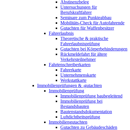
Abstinenzbeleg
Untersuchungen für
Berufskraftfahrer
Seminare zum Punkteabbau
Mobilitäts-Check für Autofahrende
Gutachten für Waffenbesitzer
Fahrerlaubnis
Theoretische & praktische
Fahrerlaubnisprüfung
Gutachten bei Körperbehinderungen
Rückmeldefahrt für ältere
Verkehrsteilnehmer
Fahrtenschreiberkarten
Fahrerkarte
Unternehmenskarte
Werkstattkarte
Immobilienprüfungen & -gutachten
Immobilienprüfung
Immobilienprüfung baubegleitend
Immobilienprüfung bei
Bestandsbauten
Bautenstandsdokumentation
Luftdichtheitsprüfung
Immobiliengutachten
Gutachten zu Gebäudeschäden