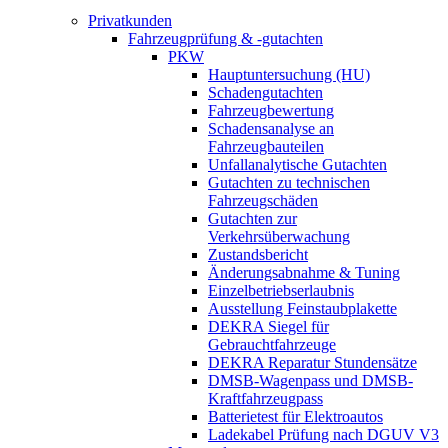
Privatkunden
Fahrzeugprüfung & -gutachten
PKW
Hauptuntersuchung (HU)
Schadengutachten
Fahrzeugbewertung
Schadensanalyse an
Fahrzeugbauteilen
Unfallanalytische Gutachten
Gutachten zu technischen
Fahrzeugschäden
Gutachten zur
Verkehrsüberwachung
Zustandsbericht
Änderungsabnahme & Tuning
Einzelbetriebserlaubnis
Ausstellung Feinstaubplakette
DEKRA Siegel für
Gebrauchtfahrzeuge
DEKRA Reparatur Stundensätze
DMSB-Wagenpass und DMSB-
Kraftfahrzeugpass
Batterietest für Elektroautos
Ladekabel Prüfung nach DGUV V3