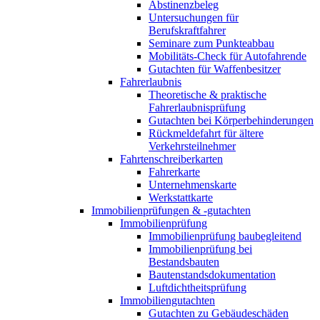
Abstinenzbeleg
Untersuchungen für
Berufskraftfahrer
Seminare zum Punkteabbau
Mobilitäts-Check für Autofahrende
Gutachten für Waffenbesitzer
Fahrerlaubnis
Theoretische & praktische
Fahrerlaubnisprüfung
Gutachten bei Körperbehinderungen
Rückmeldefahrt für ältere
Verkehrsteilnehmer
Fahrtenschreiberkarten
Fahrerkarte
Unternehmenskarte
Werkstattkarte
Immobilienprüfungen & -gutachten
Immobilienprüfung
Immobilienprüfung baubegleitend
Immobilienprüfung bei
Bestandsbauten
Bautenstandsdokumentation
Luftdichtheitsprüfung
Immobiliengutachten
Gutachten zu Gebäudeschäden