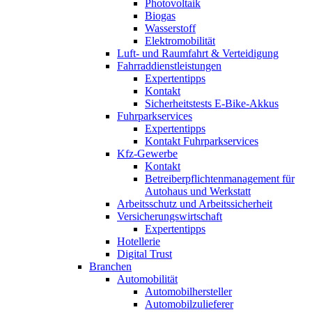
Photovoltaik
Biogas
Wasserstoff
Elektromobilität
Luft- und Raumfahrt & Verteidigung
Fahrraddienstleistungen
Expertentipps
Kontakt
Sicherheitstests E-Bike-Akkus
Fuhrparkservices
Expertentipps
Kontakt Fuhrparkservices
Kfz-Gewerbe
Kontakt
Betreiberpflichtenmanagement für
Autohaus und Werkstatt
Arbeitsschutz und Arbeitssicherheit
Versicherungswirtschaft
Expertentipps
Hotellerie
Digital Trust
Branchen
Automobilität
Automobilhersteller
Automobilzulieferer