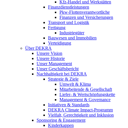
Kfz-Handel und Werkstätten
Finanzdienstleistungen
Pkw‑Flottenverantwortliche
Finanzen und Versicherungen
Transport und Logistik
Fertigung
Industriegüter
Bauwesen und Immobilien
Verteidigung
Über DEKRA
Unsere Vision
Unsere Historie
Unser Management
Unser Geschäftsbericht
Nachhaltigkeit bei DEKRA
Strategie & Ziele
Umwelt & Klima
Mitarbeitende & Gesellschaft
Liefer- & Wertschöpfungskette
Management & Governance
Initiativen & Standards
DEKRA Climate Impact-Programm
Vielfalt, Gerechtigkeit und Inklusion​
Sponsoring & Engagement
Kinderkappen