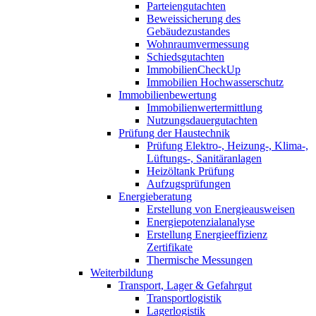
Parteiengutachten
Beweissicherung des
Gebäudezustandes
Wohnraumvermessung
Schiedsgutachten
ImmobilienCheckUp
Immobilien Hochwasserschutz
Immobilienbewertung
Immobilienwertermittlung
Nutzungsdauergutachten
Prüfung der Haustechnik
Prüfung Elektro-, Heizung-, Klima-,
Lüftungs-, Sanitäranlagen
Heizöltank Prüfung
Aufzugsprüfungen
Energieberatung
Erstellung von Energieausweisen
Energiepotenzialanalyse
Erstellung Energieeffizienz
Zertifikate
Thermische Messungen
Weiterbildung
Transport, Lager & Gefahrgut
Transportlogistik
Lagerlogistik