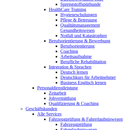
Sprengstoffspürhunde
HealthCare Training
Hygieneschulungen
Pflege & Betreuung
Qualitätsmanagement
Gesundheitswesen
Notfall und Katastrophen
Berufsorientierung & Bewerbung
Berufsorientierung
Coaching
Arbeitsaufnahme
Berufliche Rehabilitation
Integration & Sprachen
Deutsch lernen
Deutschkurs für Arbeitnehmer
Business Englisch lernen
Personaldienstleistung
Zeitarbeit
Jobvermittlung
Qualifizierung & Coaching
Geschäftskunden
Alle Services
Fahrzeugprüfung & Fahrerlaubniswesen
Fahrzeugprüfung
Fahrerlaubniswesen