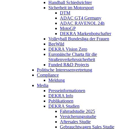
Handball Schiedsrichter
Sicherheit im Motorsport
DTM
ADAC GT4 Germany
ADAC RAVENOL 24h
MotoGP
DEKRA Markenbotschafter
Volleyball Bundesliga der Frauen
BeeWild
DEKRA Vision Zero
Europäische Charta für die
Straßenverkehrssicherheit
Funded R&D Projects
Politische Interessenvertretung
Compliance
Meldung
Media
Presseinformationen
DEKRA Info
Publikationen
DEKRA Studien
Fahrradstudie 2025
Versicherungsstudie
Aftersales Studie
Gebrauchtwagen Sales Studie