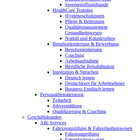
Sprengstoffspürhunde
HealthCare Training
Hygieneschulungen
Pflege & Betreuung
Qualitätsmanagement
Gesundheitswesen
Notfall und Katastrophen
Berufsorientierung & Bewerbung
Berufsorientierung
Coaching
Arbeitsaufnahme
Berufliche Rehabilitation
Integration & Sprachen
Deutsch lernen
Deutschkurs für Arbeitnehmer
Business Englisch lernen
Personaldienstleistung
Zeitarbeit
Jobvermittlung
Qualifizierung & Coaching
Geschäftskunden
Alle Services
Fahrzeugprüfung & Fahrerlaubniswesen
Fahrzeugprüfung
Fahrerlaubniswesen