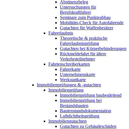
Abstinenzbeleg
Untersuchungen für
Berufskraftfahrer
Seminare zum Punkteabbau
Mobilitäts-Check für Autofahrende
Gutachten für Waffenbesitzer
Fahrerlaubnis
Theoretische & praktische
Fahrerlaubnisprüfung
Gutachten bei Körperbehinderungen
Rückmeldefahrt für ältere
Verkehrsteilnehmer
Fahrtenschreiberkarten
Fahrerkarte
Unternehmenskarte
Werkstattkarte
Immobilienprüfungen & -gutachten
Immobilienprüfung
Immobilienprüfung baubegleitend
Immobilienprüfung bei
Bestandsbauten
Bautenstandsdokumentation
Luftdichtheitsprüfung
Immobiliengutachten
Gutachten zu Gebäudeschäden