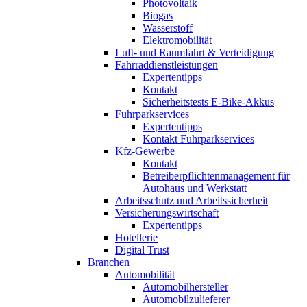
Photovoltaik
Biogas
Wasserstoff
Elektromobilität
Luft- und Raumfahrt & Verteidigung
Fahrraddienstleistungen
Expertentipps
Kontakt
Sicherheitstests E-Bike-Akkus
Fuhrparkservices
Expertentipps
Kontakt Fuhrparkservices
Kfz-Gewerbe
Kontakt
Betreiberpflichtenmanagement für
Autohaus und Werkstatt
Arbeitsschutz und Arbeitssicherheit
Versicherungswirtschaft
Expertentipps
Hotellerie
Digital Trust
Branchen
Automobilität
Automobilhersteller
Automobilzulieferer