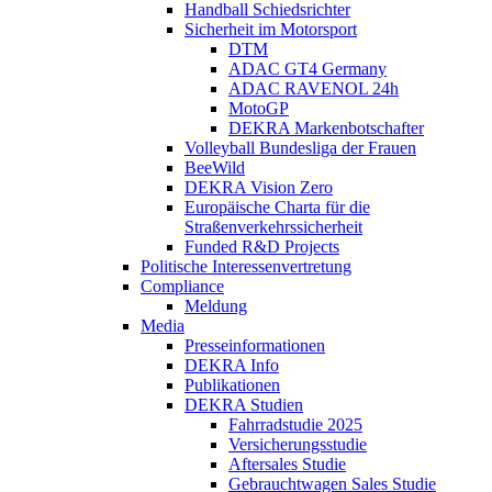
Handball Schiedsrichter
Sicherheit im Motorsport
DTM
ADAC GT4 Germany
ADAC RAVENOL 24h
MotoGP
DEKRA Markenbotschafter
Volleyball Bundesliga der Frauen
BeeWild
DEKRA Vision Zero
Europäische Charta für die
Straßenverkehrssicherheit
Funded R&D Projects
Politische Interessenvertretung
Compliance
Meldung
Media
Presseinformationen
DEKRA Info
Publikationen
DEKRA Studien
Fahrradstudie 2025
Versicherungsstudie
Aftersales Studie
Gebrauchtwagen Sales Studie