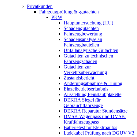
Privatkunden
Fahrzeugprüfung & -gutachten
PKW
Hauptuntersuchung (HU)
Schadengutachten
Fahrzeugbewertung
Schadensanalyse an
Fahrzeugbauteilen
Unfallanalytische Gutachten
Gutachten zu technischen
Fahrzeugschäden
Gutachten zur
Verkehrsüberwachung
Zustandsbericht
Änderungsabnahme & Tuning
Einzelbetriebserlaubnis
Ausstellung Feinstaubplakette
DEKRA Siegel für
Gebrauchtfahrzeuge
DEKRA Reparatur Stundensätze
DMSB-Wagenpass und DMSB-
Kraftfahrzeugpass
Batterietest für Elektroautos
Ladekabel Prüfung nach DGUV V3