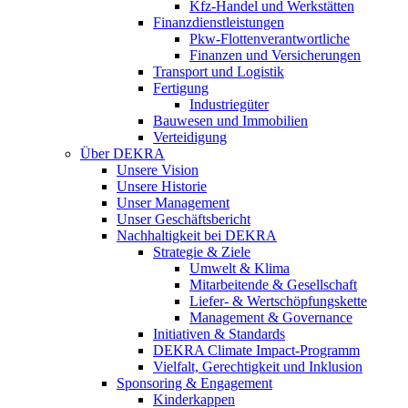
Kfz-Handel und Werkstätten
Finanzdienstleistungen
Pkw‑Flottenverantwortliche
Finanzen und Versicherungen
Transport und Logistik
Fertigung
Industriegüter
Bauwesen und Immobilien
Verteidigung
Über DEKRA
Unsere Vision
Unsere Historie
Unser Management
Unser Geschäftsbericht
Nachhaltigkeit bei DEKRA
Strategie & Ziele
Umwelt & Klima
Mitarbeitende & Gesellschaft
Liefer- & Wertschöpfungskette
Management & Governance
Initiativen & Standards
DEKRA Climate Impact-Programm
Vielfalt, Gerechtigkeit und Inklusion​
Sponsoring & Engagement
Kinderkappen