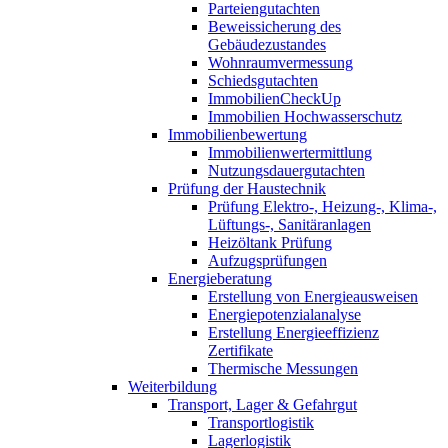
Parteiengutachten
Beweissicherung des
Gebäudezustandes
Wohnraumvermessung
Schiedsgutachten
ImmobilienCheckUp
Immobilien Hochwasserschutz
Immobilienbewertung
Immobilienwertermittlung
Nutzungsdauergutachten
Prüfung der Haustechnik
Prüfung Elektro-, Heizung-, Klima-,
Lüftungs-, Sanitäranlagen
Heizöltank Prüfung
Aufzugsprüfungen
Energieberatung
Erstellung von Energieausweisen
Energiepotenzialanalyse
Erstellung Energieeffizienz
Zertifikate
Thermische Messungen
Weiterbildung
Transport, Lager & Gefahrgut
Transportlogistik
Lagerlogistik