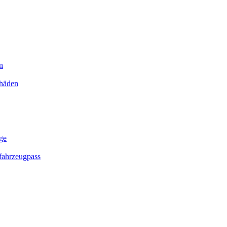
n
chäden
ge
ahrzeugpass