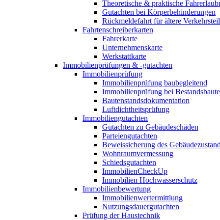
Theoretische & praktische Fahrerlaub
Gutachten bei Körperbehinderungen
Rückmeldefahrt für ältere Verkehrste
Fahrtenschreiberkarten
Fahrerkarte
Unternehmenskarte
Werkstattkarte
Immobilienprüfungen & -gutachten
Immobilienprüfung
Immobilienprüfung baubegleitend
Immobilienprüfung bei Bestandsbaut
Bautenstandsdokumentation
Luftdichtheitsprüfung
Immobiliengutachten
Gutachten zu Gebäudeschäden
Parteiengutachten
Beweissicherung des Gebäudezustan
Wohnraumvermessung
Schiedsgutachten
ImmobilienCheckUp
Immobilien Hochwasserschutz
Immobilienbewertung
Immobilienwertermittlung
Nutzungsdauergutachten
Prüfung der Haustechnik