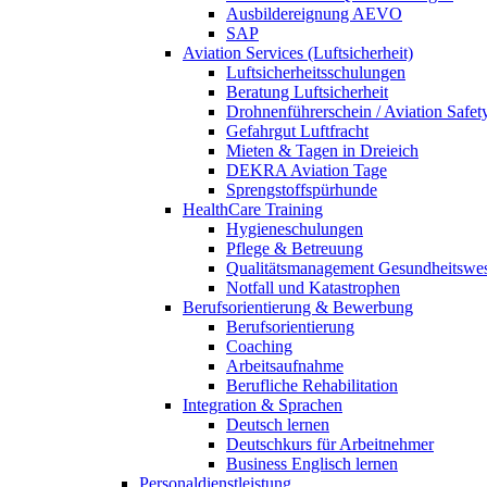
Ausbildereignung AEVO
SAP
Aviation Services (Luftsicherheit)
Luftsicherheitsschulungen
Beratung Luftsicherheit
Drohnenführerschein / Aviation Safet
Gefahrgut Luftfracht
Mieten & Tagen in Dreieich
DEKRA Aviation Tage
Sprengstoffspürhunde
HealthCare Training
Hygieneschulungen
Pflege & Betreuung
Qualitätsmanagement Gesundheitswe
Notfall und Katastrophen
Berufsorientierung & Bewerbung
Berufsorientierung
Coaching
Arbeitsaufnahme
Berufliche Rehabilitation
Integration & Sprachen
Deutsch lernen
Deutschkurs für Arbeitnehmer
Business Englisch lernen
Personaldienstleistung