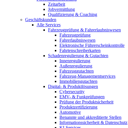
Zeitarbeit
Jobvermittlung
Qualifizierung & Coaching
Geschäftskunden
Alle Services
Fahrzeugprüfung & Fahrerlaubniswesen
Fahrzeugprüfung
Fahrerlaubniswesen
Elektronische Führerscheinkontrolle
Fahrtenschreiberkarten
Schadenregulierung & Gutachten
Innenregulierung
Außenregulierung
Fahrzeuggutachten
Fahrzeug-Managementservices
Immobiliengutachten
Digital- & Produktlösungen
Cybersecurity
EMV- & Funkprüfungen
Prüfung der Produktsicherheit
Produktzertifizierung
Automotive
Benannte und akkreditierte Stellen
Informationssicherheit & Datenschutz
KI-Services