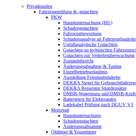
Privatkunden
Fahrzeugprüfung & -gutachten
PKW
Hauptuntersuchung (HU)
Schadengutachten
Fahrzeugbewertung
Schadensanalyse an Fahrzeugbauteile
Unfallanalytische Gutachten
Gutachten zu technischen Fahrzeugs
Gutachten zur Verkehrsüberwachung
Zustandsbericht
Änderungsabnahme & Tuning
Einzelbetriebserlaubnis
Ausstellung Feinstaubplakette
DEKRA Siegel für Gebrauchtfahrzeu
DEKRA Reparatur Stundensätze
DMSB-Wagenpass und DMSB-Kraftf
Batterietest für Elektroautos
Ladekabel Prüfung nach DGUV V3
Motorrad
Hauptuntersuchung
Schadengutachten
Änderungsabnahme
Oldtimer & Youngtimer