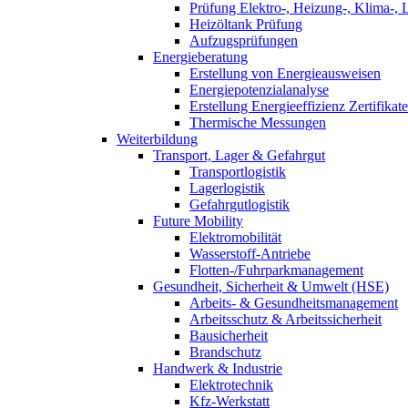
Prüfung Elektro-, Heizung-, Klima-, 
Heizöltank Prüfung
Aufzugsprüfungen
Energieberatung
Erstellung von Energieausweisen
Energiepotenzialanalyse
Erstellung Energieeffizienz Zertifikate
Thermische Messungen
Weiterbildung
Transport, Lager & Gefahrgut
Transportlogistik
Lagerlogistik
Gefahrgutlogistik
Future Mobility
Elektromobilität
Wasserstoff-Antriebe
Flotten-/Fuhrparkmanagement
Gesundheit, Sicherheit & Umwelt (HSE)
Arbeits- & Gesundheitsmanagement
Arbeitsschutz & Arbeitssicherheit
Bausicherheit
Brandschutz
Handwerk & Industrie
Elektrotechnik
Kfz-Werkstatt