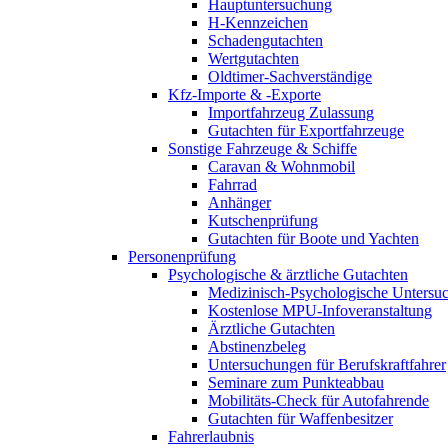
Hauptuntersuchung
H-Kennzeichen
Schadengutachten
Wertgutachten
Oldtimer-Sachverständige
Kfz-Importe & -Exporte
Importfahrzeug Zulassung
Gutachten für Exportfahrzeuge
Sonstige Fahrzeuge & Schiffe
Caravan & Wohnmobil
Fahrrad
Anhänger
Kutschenprüfung
Gutachten für Boote und Yachten
Personenprüfung
Psychologische & ärztliche Gutachten
Medizinisch-Psychologische Unters
Kostenlose MPU-Infoveranstaltung
Ärztliche Gutachten
Abstinenzbeleg
Untersuchungen für Berufskraftfahrer
Seminare zum Punkteabbau
Mobilitäts-Check für Autofahrende
Gutachten für Waffenbesitzer
Fahrerlaubnis