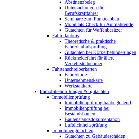
Abstinenzbeleg
Untersuchungen für
Berufskraftfahrer
Seminare zum Punkteabbau
Mobilitäts-Check für Autofahrende
Gutachten für Waffenbesitzer
Fahrerlaubnis
Theoretische & praktische
Fahrerlaubnisprüfung
Gutachten bei Körperbehinderungen
Rückmeldefahrt für ältere
Verkehrsteilnehmer
Fahrtenschreiberkarten
Fahrerkarte
Unternehmenskarte
Werkstattkarte
Immobilienprüfungen & -gutachten
Immobilienprüfung
Immobilienprüfung baubegleitend
Immobilienprüfung bei
Bestandsbauten
Bautenstandsdokumentation
Luftdichtheitsprüfung
Immobiliengutachten
Gutachten zu Gebäudeschäden