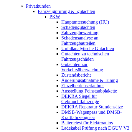
Privatkunden
Fahrzeugprüfung & -gutachten
PKW
Hauptuntersuchung (HU)
Schadengutachten
Fahrzeugbewertung
Schadensanalyse an
Fahrzeugbauteilen
Unfallanalytische Gutachten
Gutachten zu technischen
Fahrzeugschäden
Gutachten zur
Verkehrsüberwachung
Zustandsbericht
Änderungsabnahme & Tuning
Einzelbetriebserlaubnis
Ausstellung Feinstaubplakette
DEKRA Siegel für
Gebrauchtfahrzeuge
DEKRA Reparatur Stundensätze
DMSB-Wagenpass und DMSB-
Kraftfahrzeugpass
Batterietest für Elektroautos
Ladekabel Prüfung nach DGUV V3