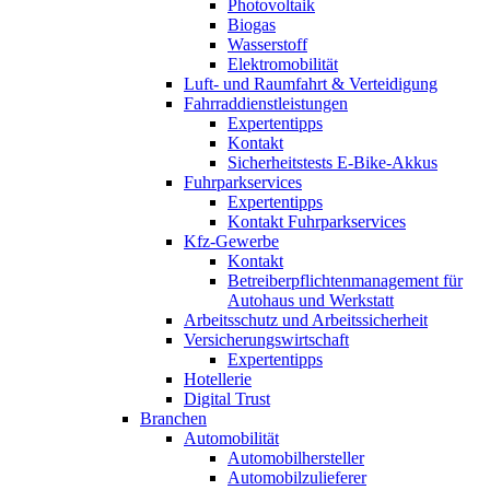
Photovoltaik
Biogas
Wasserstoff
Elektromobilität
Luft- und Raumfahrt & Verteidigung
Fahrraddienstleistungen
Expertentipps
Kontakt
Sicherheitstests E-Bike-Akkus
Fuhrparkservices
Expertentipps
Kontakt Fuhrparkservices
Kfz-Gewerbe
Kontakt
Betreiberpflichtenmanagement für
Autohaus und Werkstatt
Arbeitsschutz und Arbeitssicherheit
Versicherungswirtschaft
Expertentipps
Hotellerie
Digital Trust
Branchen
Automobilität
Automobilhersteller
Automobilzulieferer