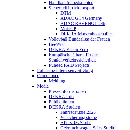
Handball Schiedsrichter
Sicherheit im Motorsport
DTM
ADAC GT4 Germany
ADAC RAVENOL 24h
MotoGP
DEKRA Markenbotschafter
Volleyball Bundesliga der Frauen
BeeWild
DEKRA Vision Zero
Europäische Charta für die
Straßenverkehrssicherheit
Funded R&D Projects
Politische Interessenvertretung
Compliance
Meldung
Media
Presseinformationen
DEKRA Info
Publikationen
DEKRA Studien
Fahrradstudie 2025
Versicherungsstudie
Aftersales Studie
Gebrauchtwagen Sales Studie