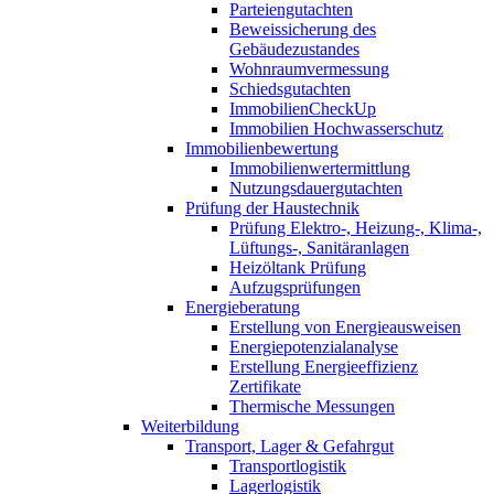
Parteiengutachten
Beweissicherung des
Gebäudezustandes
Wohnraumvermessung
Schiedsgutachten
ImmobilienCheckUp
Immobilien Hochwasserschutz
Immobilienbewertung
Immobilienwertermittlung
Nutzungsdauergutachten
Prüfung der Haustechnik
Prüfung Elektro-, Heizung-, Klima-,
Lüftungs-, Sanitäranlagen
Heizöltank Prüfung
Aufzugsprüfungen
Energieberatung
Erstellung von Energieausweisen
Energiepotenzialanalyse
Erstellung Energieeffizienz
Zertifikate
Thermische Messungen
Weiterbildung
Transport, Lager & Gefahrgut
Transportlogistik
Lagerlogistik