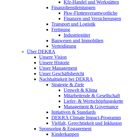
Kfz-Handel und Werkstätten
Finanzdienstleistungen
Pkw‑Flottenverantwortliche
Finanzen und Versicherungen
Transport und Logistik
Fertigung
Industriegüter
Bauwesen und Immobilien
Verteidigung
Über DEKRA
Unsere Vision
Unsere Historie
Unser Management
Unser Geschäftsbericht
Nachhaltigkeit bei DEKRA
Strategie & Ziele
Umwelt & Klima
Mitarbeitende & Gesellschaft
Liefer- & Wertschöpfungskette
Management & Governance
Initiativen & Standards
DEKRA Climate Impact-Programm
Vielfalt, Gerechtigkeit und Inklusion​
Sponsoring & Engagement
Kinderkappen