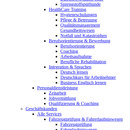
Sprengstoffspürhunde
HealthCare Training
Hygieneschulungen
Pflege & Betreuung
Qualitätsmanagement
Gesundheitswesen
Notfall und Katastrophen
Berufsorientierung & Bewerbung
Berufsorientierung
Coaching
Arbeitsaufnahme
Berufliche Rehabilitation
Integration & Sprachen
Deutsch lernen
Deutschkurs für Arbeitnehmer
Business Englisch lernen
Personaldienstleistung
Zeitarbeit
Jobvermittlung
Qualifizierung & Coaching
Geschäftskunden
Alle Services
Fahrzeugprüfung & Fahrerlaubniswesen
Fahrzeugprüfung
Fahrerlaubniswesen