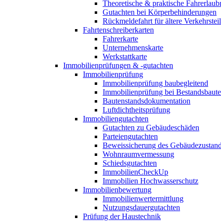
Theoretische & praktische Fahrerlaub
Gutachten bei Körperbehinderungen
Rückmeldefahrt für ältere Verkehrste
Fahrtenschreiberkarten
Fahrerkarte
Unternehmenskarte
Werkstattkarte
Immobilienprüfungen & -gutachten
Immobilienprüfung
Immobilienprüfung baubegleitend
Immobilienprüfung bei Bestandsbaut
Bautenstandsdokumentation
Luftdichtheitsprüfung
Immobiliengutachten
Gutachten zu Gebäudeschäden
Parteiengutachten
Beweissicherung des Gebäudezustan
Wohnraumvermessung
Schiedsgutachten
ImmobilienCheckUp
Immobilien Hochwasserschutz
Immobilienbewertung
Immobilienwertermittlung
Nutzungsdauergutachten
Prüfung der Haustechnik