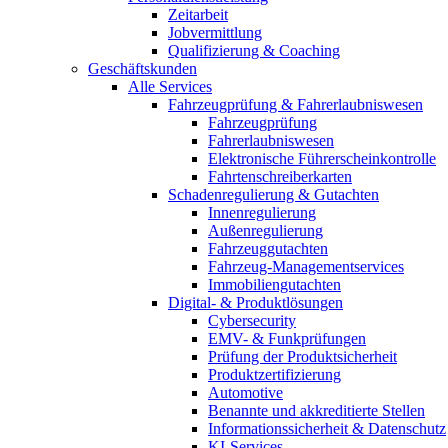
Zeitarbeit
Jobvermittlung
Qualifizierung & Coaching
Geschäftskunden
Alle Services
Fahrzeugprüfung & Fahrerlaubniswesen
Fahrzeugprüfung
Fahrerlaubniswesen
Elektronische Führerscheinkontrolle
Fahrtenschreiberkarten
Schadenregulierung & Gutachten
Innenregulierung
Außenregulierung
Fahrzeuggutachten
Fahrzeug-Managementservices
Immobiliengutachten
Digital- & Produktlösungen
Cybersecurity
EMV- & Funkprüfungen
Prüfung der Produktsicherheit
Produktzertifizierung
Automotive
Benannte und akkreditierte Stellen
Informationssicherheit & Datenschutz
KI-Services