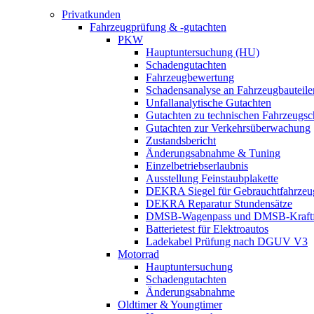
Privatkunden
Fahrzeugprüfung & -gutachten
PKW
Hauptuntersuchung (HU)
Schadengutachten
Fahrzeugbewertung
Schadensanalyse an Fahrzeugbauteile
Unfallanalytische Gutachten
Gutachten zu technischen Fahrzeugs
Gutachten zur Verkehrsüberwachung
Zustandsbericht
Änderungsabnahme & Tuning
Einzelbetriebserlaubnis
Ausstellung Feinstaubplakette
DEKRA Siegel für Gebrauchtfahrzeu
DEKRA Reparatur Stundensätze
DMSB-Wagenpass und DMSB-Kraftf
Batterietest für Elektroautos
Ladekabel Prüfung nach DGUV V3
Motorrad
Hauptuntersuchung
Schadengutachten
Änderungsabnahme
Oldtimer & Youngtimer