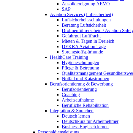
Ausbildereignung AEVO
SAP
Aviation Services (Luftsicherheit)
Luftsicherheitsschulungen
Beratung Luftsicherheit
Drohnenführerschein / Aviation Safet
Gefahrgut Luftfracht
Mieten & Tagen in Dreieich
DEKRA Aviation Tage
Sprengstoffspürhunde
HealthCare Training
Hygieneschulungen
Pflege & Betreuung
Qualitätsmanagement Gesundheitswe
Notfall und Katastrophen
Berufsorientierung & Bewerbung
Berufsorientierung
Coaching
Arbeitsaufnahme
Berufliche Rehabilitation
Integration & Sprachen
Deutsch lernen
Deutschkurs für Arbeitnehmer
Business Englisch lernen
Personaldienstleistung