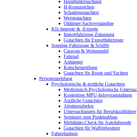
Hauptuntersuchung
H-Kennzeichen
Schadengutachten
Wertgutachten
Oldtimer-Sachverständige
Kfz-Importe & -Exporte
Importfahrzeug Zulassung
Gutachten für Exportfahrzeuge
Sonstige Fahrzeuge & Schiffe
Caravan & Wohnmobil
Fahrrad
Anhänger
Kutschenprüfung
Gutachten für Boote und Yachten
Personenprüfung
Psychologische & ärztliche Gutachten
Medizinisch-Psychologische Unters
Kostenlose MPU-Infoveranstaltung
Ärztliche Gutachten
Abstinenzbeleg
Untersuchungen für Berufskraftfahrer
Seminare zum Punkteabbau
Mobilitäts-Check für Autofahrende
Gutachten für Waffenbesitzer
Fahrerlaubnis