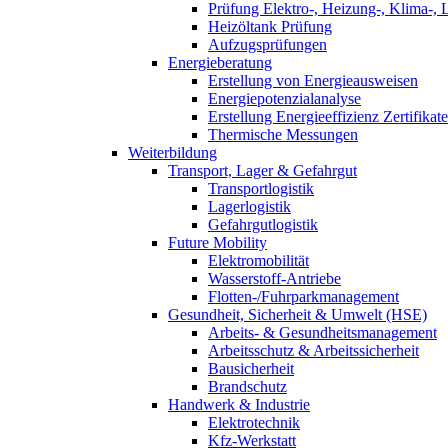
Prüfung Elektro-, Heizung-, Klima-, 
Heizöltank Prüfung
Aufzugsprüfungen
Energieberatung
Erstellung von Energieausweisen
Energiepotenzialanalyse
Erstellung Energieeffizienz Zertifikate
Thermische Messungen
Weiterbildung
Transport, Lager & Gefahrgut
Transportlogistik
Lagerlogistik
Gefahrgutlogistik
Future Mobility
Elektromobilität
Wasserstoff-Antriebe
Flotten-/Fuhrparkmanagement
Gesundheit, Sicherheit & Umwelt (HSE)
Arbeits- & Gesundheitsmanagement
Arbeitsschutz & Arbeitssicherheit
Bausicherheit
Brandschutz
Handwerk & Industrie
Elektrotechnik
Kfz-Werkstatt