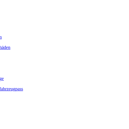
n
chäden
ge
ahrzeugpass