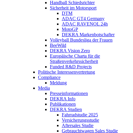
Handball Schiedsrichter
Sicherheit im Motorsport
DTM
ADAC GT4 Germany
ADAC RAVENOL 24h
MotoGP
DEKRA Markenbotschafter
Volleyball Bundesliga der Frauen
BeeWild
DEKRA Vision Zero
Europäische Charta für die
Straßenverkehrssicherheit
Funded R&D Projects
Politische Interessenvertretung
Compliance
Meldung
Media
Presseinformationen
DEKRA Info
Publikationen
DEKRA Studien
Fahrradstudie 2025
Versicherungsstudie
Aftersales Studie
Gebrauchtwagen Sales Studie