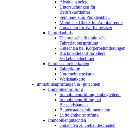
Abstinenzbeleg
Untersuchungen für
Berufskraftfahrer
Seminare zum Punkteabbau
Mobilitäts-Check für Autofahrende
Gutachten für Waffenbesitzer
Fahrerlaubnis
Theoretische & praktische
Fahrerlaubnisprüfung
Gutachten bei Körperbehinderungen
Rückmeldefahrt für ältere
Verkehrsteilnehmer
Fahrtenschreiberkarten
Fahrerkarte
Unternehmenskarte
Werkstattkarte
Immobilienprüfungen & -gutachten
Immobilienprüfung
Immobilienprüfung baubegleitend
Immobilienprüfung bei
Bestandsbauten
Bautenstandsdokumentation
Luftdichtheitsprüfung
Immobiliengutachten
Gutachten zu Gebäudeschäden