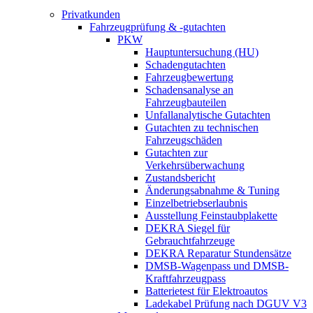
Privatkunden
Fahrzeugprüfung & -gutachten
PKW
Hauptuntersuchung (HU)
Schadengutachten
Fahrzeugbewertung
Schadensanalyse an
Fahrzeugbauteilen
Unfallanalytische Gutachten
Gutachten zu technischen
Fahrzeugschäden
Gutachten zur
Verkehrsüberwachung
Zustandsbericht
Änderungsabnahme & Tuning
Einzelbetriebserlaubnis
Ausstellung Feinstaubplakette
DEKRA Siegel für
Gebrauchtfahrzeuge
DEKRA Reparatur Stundensätze
DMSB-Wagenpass und DMSB-
Kraftfahrzeugpass
Batterietest für Elektroautos
Ladekabel Prüfung nach DGUV V3