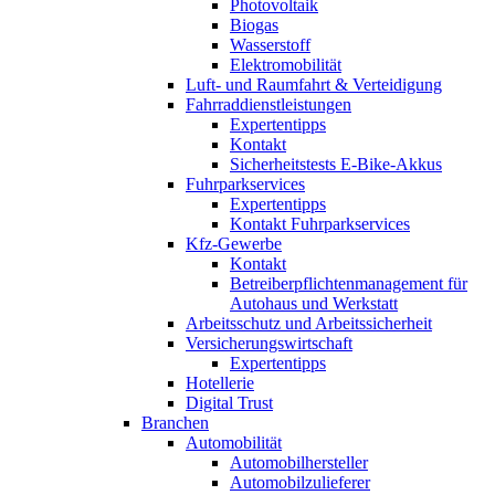
Photovoltaik
Biogas
Wasserstoff
Elektromobilität
Luft- und Raumfahrt & Verteidigung
Fahrraddienstleistungen
Expertentipps
Kontakt
Sicherheitstests E-Bike-Akkus
Fuhrparkservices
Expertentipps
Kontakt Fuhrparkservices
Kfz-Gewerbe
Kontakt
Betreiberpflichtenmanagement für
Autohaus und Werkstatt
Arbeitsschutz und Arbeitssicherheit
Versicherungswirtschaft
Expertentipps
Hotellerie
Digital Trust
Branchen
Automobilität
Automobilhersteller
Automobilzulieferer