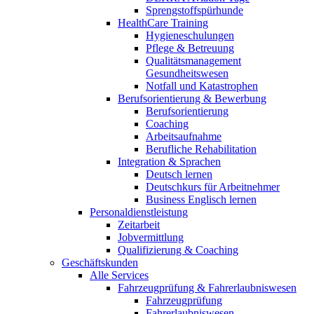
Sprengstoffspürhunde
HealthCare Training
Hygieneschulungen
Pflege & Betreuung
Qualitätsmanagement
Gesundheitswesen
Notfall und Katastrophen
Berufsorientierung & Bewerbung
Berufsorientierung
Coaching
Arbeitsaufnahme
Berufliche Rehabilitation
Integration & Sprachen
Deutsch lernen
Deutschkurs für Arbeitnehmer
Business Englisch lernen
Personaldienstleistung
Zeitarbeit
Jobvermittlung
Qualifizierung & Coaching
Geschäftskunden
Alle Services
Fahrzeugprüfung & Fahrerlaubniswesen
Fahrzeugprüfung
Fahrerlaubniswesen