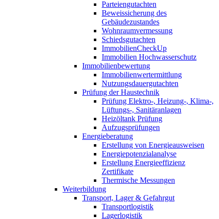
Parteiengutachten
Beweissicherung des
Gebäudezustandes
Wohnraumvermessung
Schiedsgutachten
ImmobilienCheckUp
Immobilien Hochwasserschutz
Immobilienbewertung
Immobilienwertermittlung
Nutzungsdauergutachten
Prüfung der Haustechnik
Prüfung Elektro-, Heizung-, Klima-,
Lüftungs-, Sanitäranlagen
Heizöltank Prüfung
Aufzugsprüfungen
Energieberatung
Erstellung von Energieausweisen
Energiepotenzialanalyse
Erstellung Energieeffizienz
Zertifikate
Thermische Messungen
Weiterbildung
Transport, Lager & Gefahrgut
Transportlogistik
Lagerlogistik