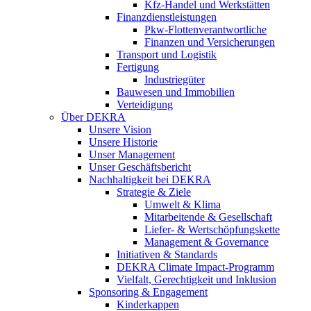
Kfz-Handel und Werkstätten
Finanzdienstleistungen
Pkw‑Flottenverantwortliche
Finanzen und Versicherungen
Transport und Logistik
Fertigung
Industriegüter
Bauwesen und Immobilien
Verteidigung
Über DEKRA
Unsere Vision
Unsere Historie
Unser Management
Unser Geschäftsbericht
Nachhaltigkeit bei DEKRA
Strategie & Ziele
Umwelt & Klima
Mitarbeitende & Gesellschaft
Liefer- & Wertschöpfungskette
Management & Governance
Initiativen & Standards
DEKRA Climate Impact-Programm
Vielfalt, Gerechtigkeit und Inklusion​
Sponsoring & Engagement
Kinderkappen